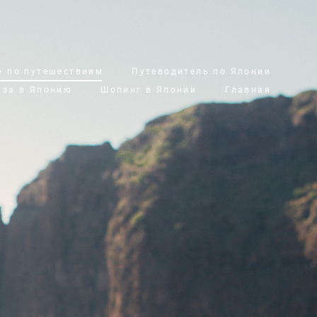
о по путешествиям
Путеводитель по Японии
иза в Японию
Шопинг в Японии
Главная