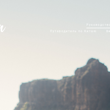
Руководств
Путеводитель по Китаю
В